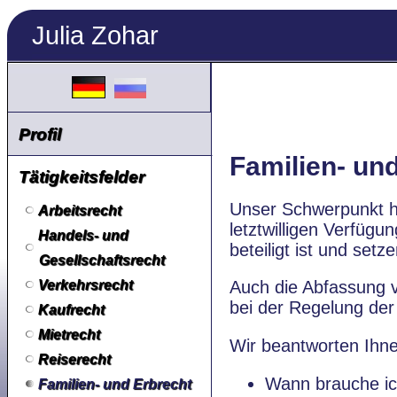
Julia Zohar
Profil
Familien- un
Tätigkeitsfelder
Unser Schwerpunkt hi
Arbeitsrecht
letztwilligen Verfügu
Handels- und
beteiligt ist und set
Gesellschaftsrecht
Verkehrsrecht
Auch die Abfassung 
bei der Regelung de
Kaufrecht
Mietrecht
Wir beantworten Ihne
Reiserecht
Wann brauche ic
Familien- und Erbrecht