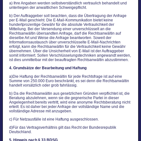
a) Ihre Angaben werden selbstverständlich vertraulich behandelt und
unterliegen der anwaltlichen Schweigepflicht.
b) Der Auftraggeber soll beachten, dass die Übertragung der Anfrage
per E-Mail geschieht. Die E-Mail-Kommunikation bietet keine
hundertprozentige Gewähr für die absolute Vertraulichkeit der
Mitteilung. Bei der Versendung einer unverschlüsselt an die
Rechtsanwältin übersandten Anfrage, darf die Rechtsanwältin auf
dieselbe Art und Weise die Anfrage beantworten. Soweit der
Informationsaustausch über unverschlüsselte E-Mail-Nachrichten
erfolgt, kann die Rechtsanwältin für die Vertraulichkeit keine Gewähr
übernehmen. Über die Unsicherheit von E-Mail ist der Auftraggeber
somit informiert. Sollen Verschlüsselungstechniken angewandt werden,
ist dies unmittelbar mit der beauftragten Rechtsanwältin abzustimmen.
4. Grundsätze der Bearbeitung und Haftung
a)Die Haftung der Rechtsanwältin für jede Rechtsfrage ist auf eine
Summe von 250.000 Euro beschränkt, es sei denn die Rechtsanwältin
handelt vorsätzlich oder grob fahrlässig.
b) Da die Rechtsanwältin aus gesetzlichen Gründen verpflichtet ist, die
Beratung abzulehnen, wenn sie die gegnerische Partei in dieser
Angelegenheit bereits vertritt, wird eine anonyme Rechtsberatung nicht
erteilt. Es ist daher bei jeder Anfrage der vollständige Name und die
vollständige Adresse mit anzugeben.
c) Für Netzausfälle ist eine Haftung ausgeschlossen.
d)Für das Vertragsverhältnis gilt das Recht der Bundesrepublik
Deutschland.
5. Hinweis nach § 33 BDSG